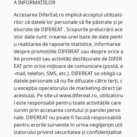
A INFORMAȚIILOR
Accesarea DiferEat.ro implică acceptul utilizato
rilor că datele lor personale să fie păstrate și pr
elucrate de DIFEREAT . Scopurile prelucrării ace
stor date sunt: crearea unei baze de date pentr
u realizarea de rapoarte statistice, informarea
despre promoțiiile DIFEREAT sau despre orice a
lte promoții sau activități desfășurate de DIFER
EAT prin orice mijloace de comunicare (postă, e
-mail, telefon, SMS, etc.). DIFEREAT se obligă ca
datele personale să nu fie difuzate către terți, c
u excepția operatorului de marketing direct (al
acestuia). Pe site-ul www.difereat.ro, utilizatoru
l este responsabil pentru toate activitățile care
survin prin accesarea contului și parolei perso
nale. DIFEREAT nu poate fi facută responsabilă
pentru erorile survenite în urma neglijenței util
izatorului privind securitatea și confidențialitat