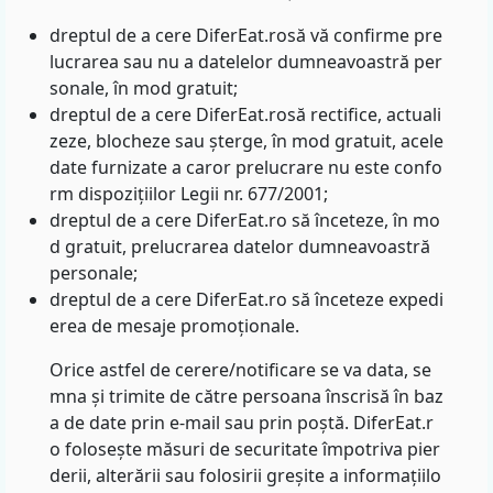
dreptul de a cere DiferEat.rosă vă confirme pre
lucrarea sau nu a datelelor dumneavoastră per
sonale, în mod gratuit;
dreptul de a cere DiferEat.rosă rectifice, actuali
zeze, blocheze sau șterge, în mod gratuit, acele
date furnizate a caror prelucrare nu este confo
rm dispozițiilor Legii nr. 677/2001;
dreptul de a cere DiferEat.ro să înceteze, în mo
d gratuit, prelucrarea datelor dumneavoastră
personale;
dreptul de a cere DiferEat.ro să înceteze expedi
erea de mesaje promoționale.
Orice astfel de cerere/notificare se va data, se
mna și trimite de către persoana înscrisă în baz
a de date prin e-mail sau prin poștă. DiferEat.r
o folosește măsuri de securitate împotriva pier
derii, alterării sau folosirii greșite a informațiilo