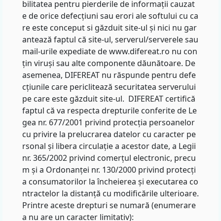
bilitatea pentru pierderile de informații cauzat
e de orice defecțiuni sau erori ale softului cu ca
re este conceput si găzduit site-ul și nici nu gar
antează faptul că site-ul, serverul/serverele sau
mail-urile expediate de www.difereat.ro nu con
țin viruși sau alte componente dăunătoare. De
asemenea, DIFEREAT nu răspunde pentru defe
cțiunile care periclitează securitatea serverului
pe care este găzduit site-ul. DIFEREAT certifică
faptul că va respecta drepturile conferite de Le
gea nr. 677/2001 privind protecția persoanelor
cu privire la prelucrarea datelor cu caracter pe
rsonal și libera circulație a acestor date, a Legii
nr. 365/2002 privind comerțul electronic, precu
m și a Ordonanței nr. 130/2000 privind protecți
a consumatorilor la încheierea și executarea co
ntractelor la distanță cu modificările ulterioare.
Printre aceste drepturi se numară (enumerare
a nu are un caracter limitativ):