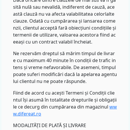
Dacă oricare dintre clauzele de mai sus va fi gă
sită nulă sau nevalidă, indiferent de cauză, ace
astă clauză nu va afecta valabilitatea celorlalte
clauze. Odată cu cumpărarea și lansarea come
nzii, clientul acceptă fară obiecțiuni condițiile și
termenii de utilizare, valoarea acestora fiind ac
eeași cu un contract valabil încheiat.
Ne rezervăm dreptul să mărim timpul de livrar
e cu maximum 40 minute în condiții de trafic in
tens și vreme nefavorabile. De asemeni, timpul
poate suferi modificări dacă la apelarea agentu
lui clientul nu ne poate răspunde.
Fiind de acord cu acești Termeni și Condiții clie
ntul își asumă în totalitate drepturile și obligații
le ce decurg din cumpărarea din magazinul
ww
w.difereat.ro
MODALITĂȚI DE PLATĂ ȘI LIVRARE