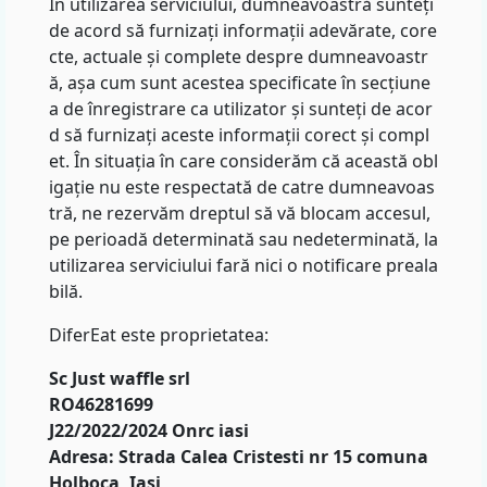
În utilizarea serviciului, dumneavoastră sunteți
de acord să furnizați informații adevărate, core
cte, actuale și complete despre dumneavoastr
ă, așa cum sunt acestea specificate în secțiune
a de înregistrare ca utilizator și sunteți de acor
d să furnizați aceste informații corect și compl
et. În situația în care considerăm că această obl
igație nu este respectată de catre dumneavoas
tră, ne rezervăm dreptul să vă blocam accesul,
pe perioadă determinată sau nedeterminată, la
utilizarea serviciului fară nici o notificare preala
bilă.
DiferEat este proprietatea:
Sc Just waffle srl
RO46281699
J22/2022/2024 Onrc iasi
Adresa: Strada Calea Cristesti nr 15 comuna
Holboca, Iasi