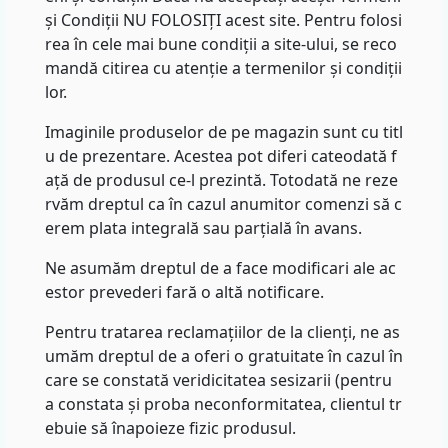
și Condiții NU FOLOSIȚI acest site. Pentru folosi
rea în cele mai bune condiții a site-ului, se reco
mandă citirea cu atenție a termenilor și condiții
lor.
Imaginile produselor de pe magazin sunt cu titl
u de prezentare. Acestea pot diferi cateodată f
ață de produsul ce-l prezintă. Totodată ne reze
rvăm dreptul ca în cazul anumitor comenzi să c
erem plata integrală sau parțială în avans.
Ne asumăm dreptul de a face modificari ale ac
estor prevederi fară o altă notificare.
Pentru tratarea reclamațiilor de la clienți, ne as
umăm dreptul de a oferi o gratuitate în cazul în
care se constată veridicitatea sesizarii (pentru
a constata și proba neconformitatea, clientul tr
ebuie să înapoieze fizic produsul.