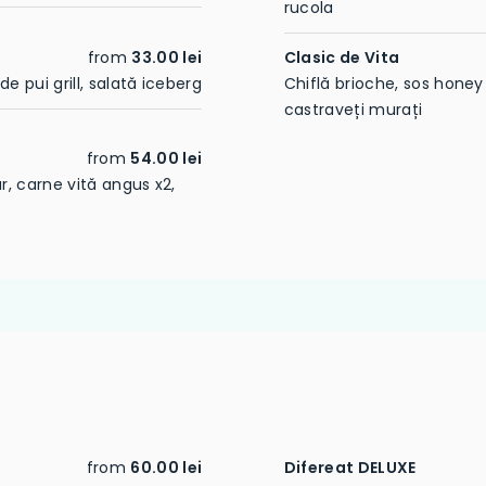
rucola
from
33.00 lei
Clasic de Vita
e pui grill, salată iceberg
Chiflă brioche, sos honey 
castraveți murați
from
54.00 lei
r, carne vită angus x2,
from
60.00 lei
Difereat DELUXE