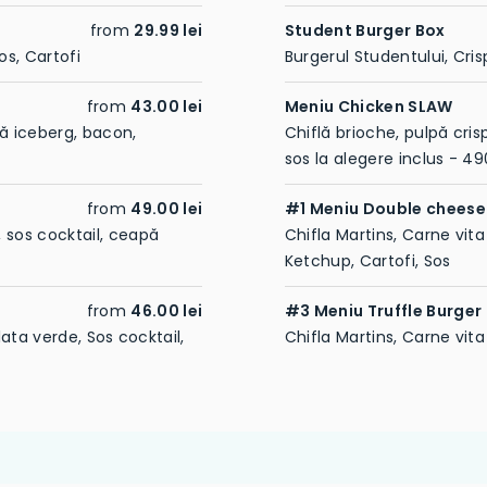
from
29.99 lei
Student Burger Box
os, Cartofi
Burgerul Studentului, Cris
from
43.00 lei
Meniu Chicken SLAW
tă iceberg, bacon,
Chiflă brioche, pulpă crisp
sos la alegere inclus - 49
from
49.00 lei
#1 Meniu Double chees
 sos cocktail, ceapă
Chifla Martins, Carne vit
Ketchup, Cartofi, Sos
from
46.00 lei
#3 Meniu Truffle Burger
lata verde, Sos cocktail,
Chifla Martins, Carne vita x