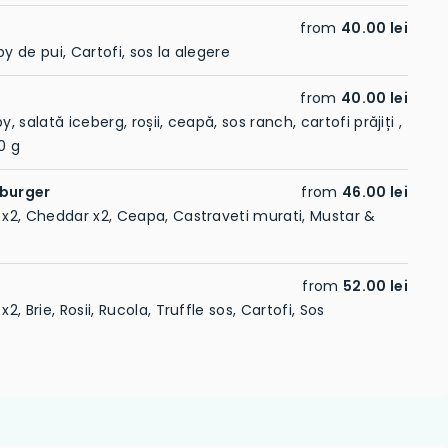
from
40.00 lei
py de pui, Cartofi, sos la alegere
from
40.00 lei
y, salată iceberg, roșii, ceapă, sos ranch, cartofi prăjiți ,
0 g
eburger
from
46.00 lei
a x2, Cheddar x2, Ceapa, Castraveti murati, Mustar &
from
52.00 lei
2, Brie, Rosii, Rucola, Truffle sos, Cartofi, Sos