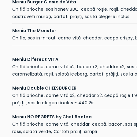
Meniu Burger Clasic de Vita
Chiflă brioche, sos honey BBQ, ceapă roșie, roșii, chedda
castraveți murați, cartofi prăjiți, sos la alegere inclus
Meniu The Monster
Chifla, sos in-n-out, carne vită, cheddar, ceapa crispy,
Meniu Difereat VITA
Chiflă brioche, carne vită x2, bacon x2, cheddar x2, sos 
caramelizată, roșii, salată iceberg, cartofi prăjiți, sos la
Meniu Double CHEESBURGER
Chiflă brioche, carne vită x2, cheddar x2, ceapă roșie fre
prăjiți , sos la alegere inclus - 440 Gr
Meniu NO REGRETS by Chef Bontea
Chiflă brioche, carne vită, cheddar, ceapă, bacon, sos s
roșii, salată verde, Cartofi prăjiți simpli