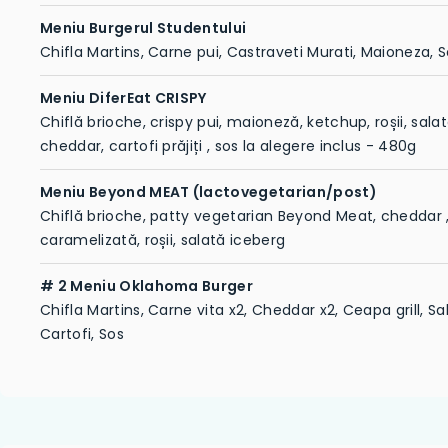
Meniu Burgerul Studentului
Chifla Martins, Carne pui, Castraveti Murati, Maioneza, S
Meniu DiferEat CRISPY
Chiflă brioche, crispy pui, maioneză, ketchup, roșii, sala
cheddar, cartofi prăjiți , sos la alegere inclus - 480g
Meniu Beyond MEAT (lactovegetarian/post)
Chiflă brioche, patty vegetarian Beyond Meat, cheddar ,
caramelizată, roșii, salată iceberg
# 2 Meniu Oklahoma Burger
Chifla Martins, Carne vita x2, Cheddar x2, Ceapa grill, Sa
Cartofi, Sos