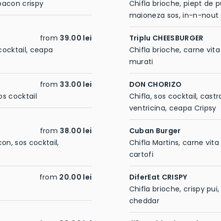
 bacon crispy
Chifla brioche, piept de p
maioneza sos, in-n-nout
from
39.00 lei
Triplu CHEESBURGER
cocktail, ceapa
Chifla brioche, carne vita
murati
from
33.00 lei
DON CHORIZO
os cocktail
Chifla, sos cocktail, cast
ventricina, ceapa Cripsy
from
38.00 lei
Cuban Burger
con, sos cocktail,
Chifla Martins, carne vita
cartofi
from
20.00 lei
DiferEat CRISPY
Chifla brioche, crispy pui
cheddar