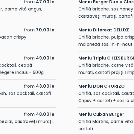
from
47.00 lei
Meniu Burger Dublu Clas
r, carne vită angus,
Chiflă brioche, sos honey 
castraveți murați, cartofi 
from
70.00 lei
Meniu Difereat DELUXE
 bacon crispy
Chiflă brioche, pulpa cri
maioneză sos, in-n-nout so
from
49.00 lei
Meniu Triplu CHEESBURG
cocktail, ceapă
Chiflă brioche, carne vită
 alegere inclus - 500g
murați, cartofi prăjiți sim
from
43.00 lei
Meniu DON CHORIZO
sh, sos cocktail, cartofi
Chiflă, sos cocktail, cast
Cripsy + cartofi + sos la 
from
48.00 lei
Meniu Cuban Burger
pecial, castraveți murați,
Chifla Martins, carne vita
cartofi