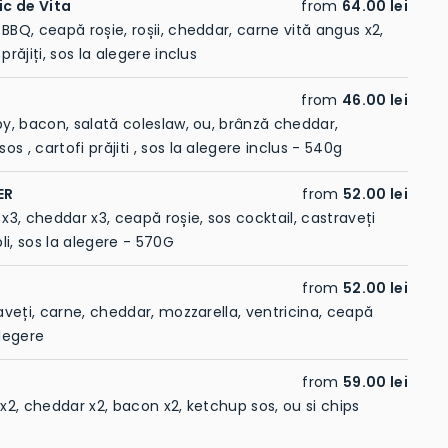
ic de Vita
from
64.00 lei
BBQ, ceapă roșie, roșii, cheddar, carne vită angus x2,
prăjiți, sos la alegere inclus
from
46.00 lei
spy, bacon, salată coleslaw, ou, brânză cheddar,
s , cartofi prăjiti , sos la alegere inclus - 540g
ER
from
52.00 lei
 x3, cheddar x3, ceapă roșie, sos cocktail, castraveți
pli, sos la alegere - 570G
from
52.00 lei
raveți, carne, cheddar, mozzarella, ventricina, ceapă
alegere
from
59.00 lei
 x2, cheddar x2, bacon x2, ketchup sos, ou si chips