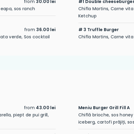
from
30.00 lei
#1 Double cheeseburge
 ceapa, sos ranch
Chifla Martins, Carne vit
Ketchup
from
36.00 lei
# 3 Truffle Burger
lata verde, Sos cocktail
Chifla Martins, Carne vita 
from
43.00 lei
Meniu Burger Grill Fill A
lla, piept de pui grill,
Chiflă brioche, sos honey 
iceberg, cartofi prăjiți, so