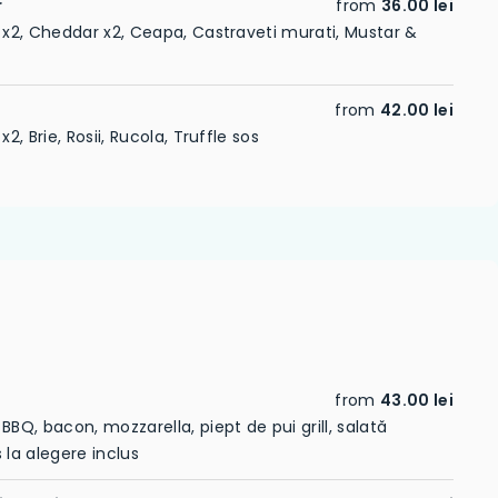
r
from
36.00 lei
a x2, Cheddar x2, Ceapa, Castraveti murati, Mustar &
from
42.00 lei
x2, Brie, Rosii, Rucola, Truffle sos
from
43.00 lei
BBQ, bacon, mozzarella, piept de pui grill, salată
s la alegere inclus